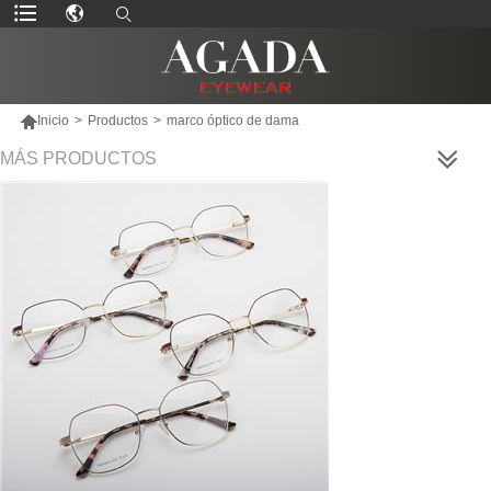

Inicio
>
Productos
>
marco óptico de dama
MÁS PRODUCTOS