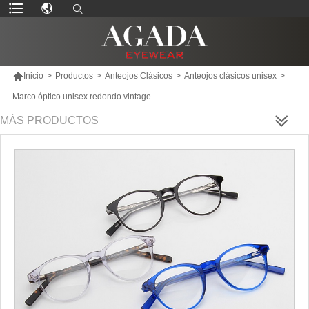

Inicio
>
Productos
>
Anteojos Clásicos
>
Anteojos clásicos unisex
>
Marco óptico unisex redondo vintage
MÁS PRODUCTOS